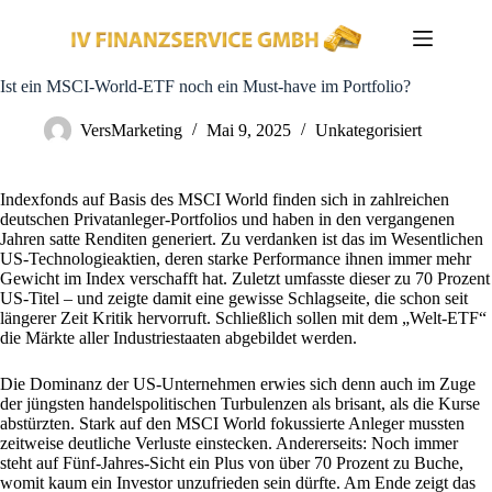
Zum
Inhalt
springen
Ist ein MSCI-World-ETF noch ein Must-have im Portfolio?
VersMarketing
Mai 9, 2025
Unkategorisiert
Indexfonds auf Basis des MSCI World finden sich in zahlreichen
deutschen Privatanleger-Portfolios und haben in den vergangenen
Jahren satte Renditen generiert. Zu verdanken ist das im Wesentlichen
US-Technologieaktien, deren starke Performance ihnen immer mehr
Gewicht im Index verschafft hat. Zuletzt umfasste dieser zu 70 Prozent
US-Titel – und zeigte damit eine gewisse Schlagseite, die schon seit
längerer Zeit Kritik hervorruft. Schließlich sollen mit dem „Welt-ETF“
die Märkte aller Industriestaaten abgebildet werden.
Die Dominanz der US-Unternehmen erwies sich denn auch im Zuge
der jüngsten handelspolitischen Turbulenzen als brisant, als die Kurse
abstürzten. Stark auf den MSCI World fokussierte Anleger mussten
zeitweise deutliche Verluste einstecken. Andererseits: Noch immer
steht auf Fünf-Jahres-Sicht ein Plus von über 70 Prozent zu Buche,
womit kaum ein Investor unzufrieden sein dürfte. Am Ende zeigt das