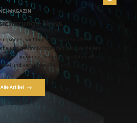
NE-MAGAZIN
sicherungs-News
uigkeiten, wichtige Änderungen oder 
iche und gewinnbringende Tipps, wir halten 
uf dem Laufenden. Schauen Sie daher öfters 
orbei und verpassen Sie nichts.
Alle Artikel