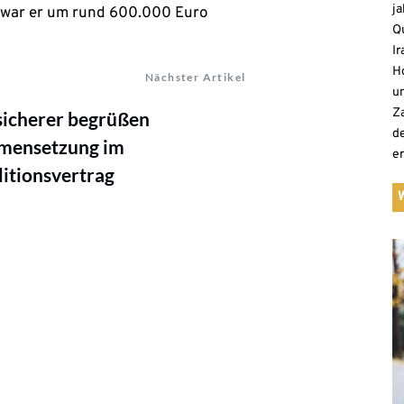
ja
 war er um rund 600.000 Euro
Qu
Ir
H
Nächster Artikel
un
Z
sicherer begrüßen
d
mensetzung im
e
itionsvertrag