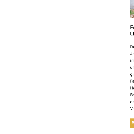
E
U
De
Ja
i
u
gi
F
H
Fa
e
V