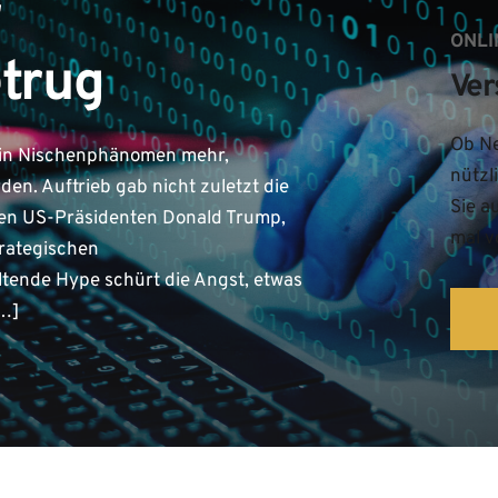
r
ONLI
trug
Ver
Ob Ne
kein Nischenphänomen mehr,
nützl
en. Auftrieb gab nicht zuletzt die
Sie a
hen US-Präsidenten Donald Trump,
mal v
trategischen
ltende Hype schürt die Angst, etwas
[…]