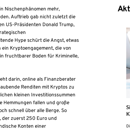
Akt
kein Nischenphänomen mehr,
en. Auftrieb gab nicht zuletzt die
hen US-Präsidenten Donald Trump,
trategischen
ltende Hype schürt die Angst, etwas
in ein Kryptoengagement, die von
in fruchtbarer Boden für Kriminelle,
ht darin, online als Finanzberater
raubende Renditen mit Kryptos zu
lichen kleinen Investitionssummen
die Hemmungen fallen und große
S
och schnell über alle Berge. So
K
, der zuerst 250 Euro und
ndische Konten einer
D